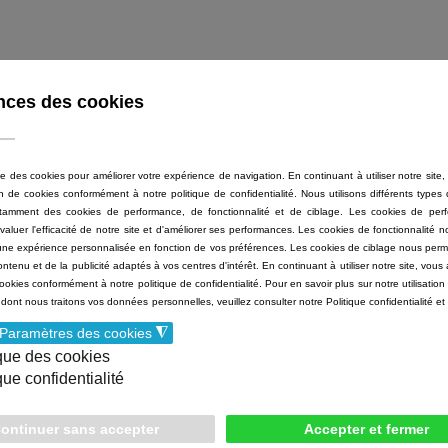
ACCUEIL
À L'AFFICHE
JEUN
Liens utiles
Nou
Rue Maréchal Leclerc
05.59.
e
64270 Salies-de-Béarn
lesal